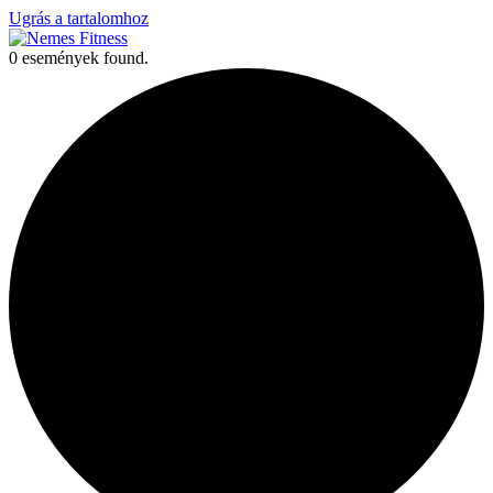
Ugrás a tartalomhoz
0 események found.